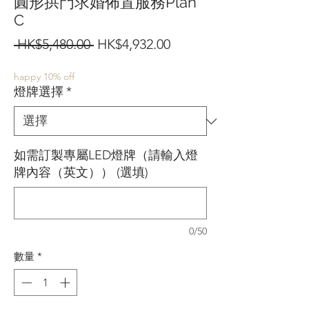
圓形拱門求婚佈置服務Plan
C
一
促
 HK$5,480.00 
HK$4,932.00
般
銷
happy 10% off
價
價
燈牌選擇
*
格
格
如需訂製專屬LED燈牌（請輸入燈
牌內容（英文）） (選填)
0/50
數量
*