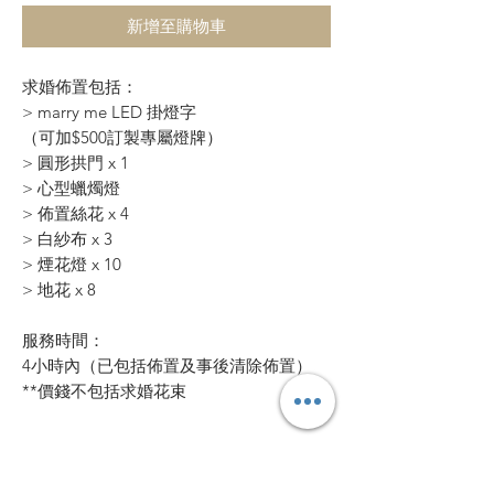
新增至購物車
求婚佈置包括：
> marry me LED 掛燈字
（可加$500訂製專屬燈牌）
> 圓形拱門 x 1
> 心型蠟燭燈
> 佈置絲花 x 4
> 白紗布 x 3
> 煙花燈 x 10
> 地花 x 8
服務時間：
4小時內（已包括佈置及事後清除佈置）
**價錢不包括求婚花束
需提前多少天下單？