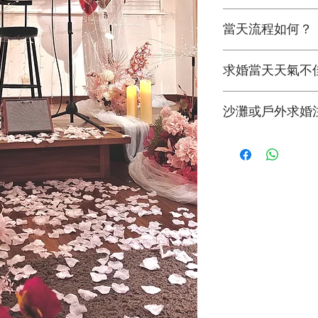
你只需預備求婚戒
當天流程如何？
及預備到賀的親友
求婚當天佈置時間約
求婚當天天氣不
馬上開始你的浪漫之
時。隨後我們會清
當天如果天氣惡劣
沙灘或戶外求婚
由於沙灘或戶外是
度。建議客人選擇