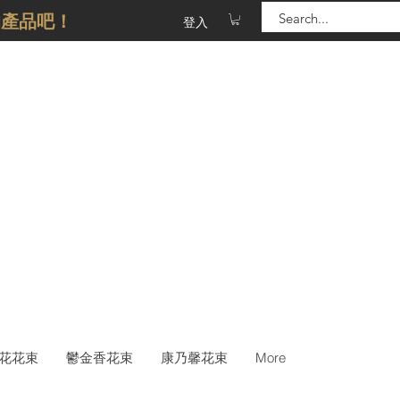
的產品吧！
登入
花花束
鬱金香花束
康乃馨花束
More