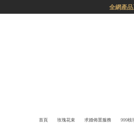
​全網產
首頁
玫瑰花束
求婚佈置服務
999