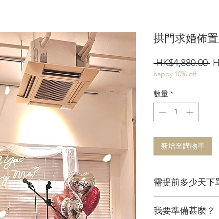
拱門求婚佈置
 HK$4,880.00 
H
happy 10% off
數量
*
新增至購物車
需提前多少天下
最好於求婚日兩星
我要準備甚麼？
你做最好的預備。