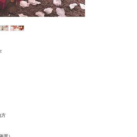
字
地方
佈置）