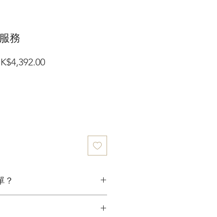
服務
一
促
K$4,392.00
般
銷
價
價
格
格
單？
期前預訂，確保我們有足夠時間為