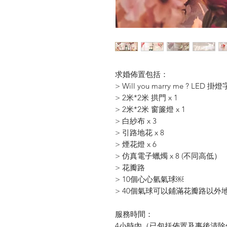
求婚佈置包括：
> Will you marry me ? LED 掛燈
> 2米*2米 拱門 x 1
> 2米*2米 窗簾燈 x 1
> 白紗布 x 3
> 引路地花 x 8
> 煙花燈 x 6
> 仿真電子蠟燭 x 8 (不同高低）
> 花瓣路
> 10個心心氫氣球￼
> 40個氣球可以鋪滿花瓣路以外
服務時間：
4小時內（已包括佈置及事後清除