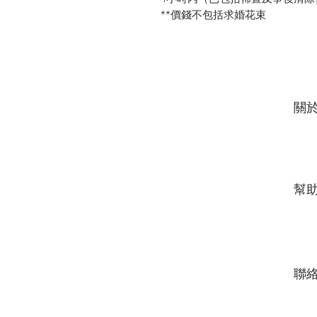
**價錢不包括求婚花束
關
幫
​​