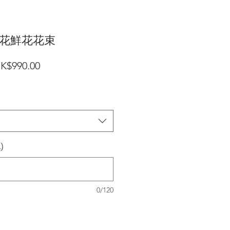
花鮮花花束
一
促
K$990.00
般
銷
價
價
格
格
)
0/120