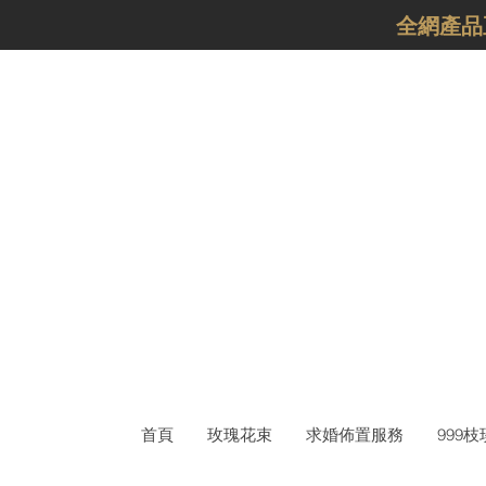
​全網產
首頁
玫瑰花束
求婚佈置服務
999