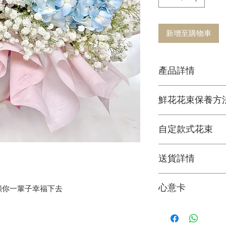
新增至購物車
產品詳情
鮮花花材
鮮花花束保養方
可擺放約一星期
1. 定期加水或換水
自定款式花束
2. 放在通風環境和
3. 避免陽光直接照
可根據您的個人喜
4. 盡快剔除任何已
送貨詳情
＞詳情請
聯絡我們
5. 可於每次換水時
花束價錢已包運費
心意卡
願你一輩子幸福下去
料。
我們每束花束都附
*送貨時段分為 3 段
可於下訂單時寫下
A. 9:00 - 13:00