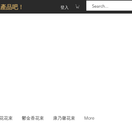
的產品吧！
登入
花花束
鬱金香花束
康乃馨花束
More