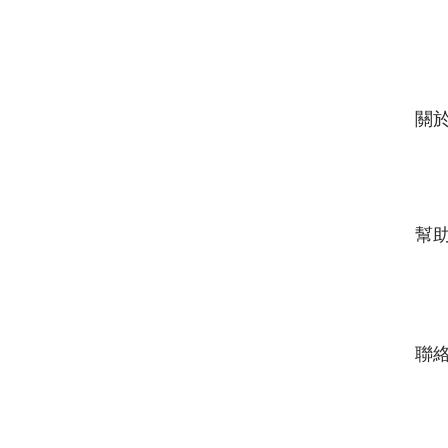
關
幫
​​