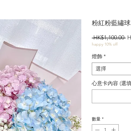
粉紅粉藍繡球
 HK$1,100.00 
H
happy 10% off
燈飾
*
選擇
心意卡內容 (選填
數量
*