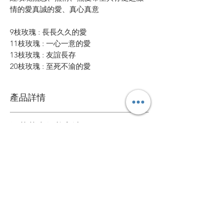
情的愛真誠的愛、真心真意
9枝玫瑰 : 長長久久的愛
11枝玫瑰 : 一心一意的愛
13枝玫瑰 : 友誼長存
20枝玫瑰 : 至死不渝的愛
產品詳情
鮮花花材
鮮花花束保養方法
可擺放約一星期
1. 定期加水或換水
自定款式花束
2. 放在通風環境和陰涼處
3. 避免陽光直接照射
可根據您的個人喜好訂製專屬的花束
4. 盡快剔除任何已凋謝的花朵
送貨詳情
＞詳情請
聯絡我們
。
5. 可於每次換水時切除莖部尾端
花束價錢已包運費，送貨日期及時間需填
心意卡
寫於訂購資料。