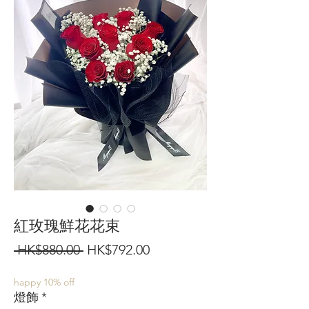
紅玫瑰鮮花花束
一
促
 HK$880.00 
HK$792.00
般
銷
happy 10% off
價
價
燈飾
*
格
格