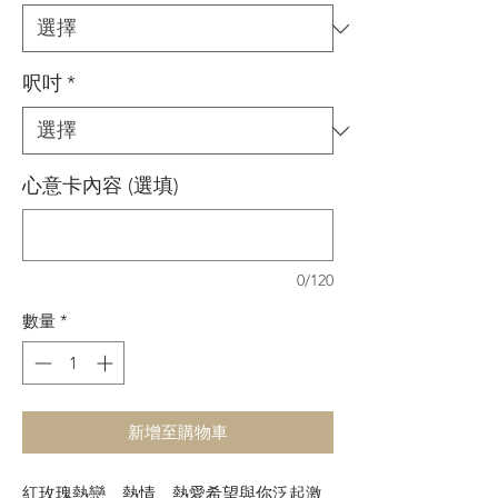
呎吋
*
心意卡內容 (選填)
0/120
數量
*
新增至購物車
紅玫瑰熱戀、熱情、熱愛希望與你泛起激