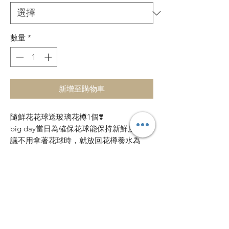
數量
*
新增至購物車
隨鮮花花球送玻璃花樽1個❣️
big day當日為確保花球能保持新鮮度，建
議不用拿著花球時，就放回花樽養水為
佳。
（鮮花花球x1 , 同款鮮花襟花x1）
關於