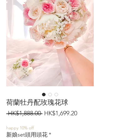
荷蘭牡丹配玫瑰花球
一
促
 HK$1,888.00 
HK$1,699.20
般
銷
happy 10% off
價
價
新娘set頭用頭花
*
格
格