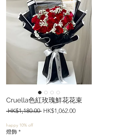
Cruella色紅玫瑰鮮花花束
一
促
 HK$1,180.00 
HK$1,062.00
般
銷
happy 10% off
價
價
燈飾
*
格
格