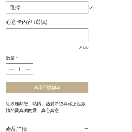
心意卡內容 (選填)
0/120
數量
*
新增至購物車
紅玫瑰熱戀、熱情、熱愛希望與你泛起激
情的愛真誠的愛、真心真意
產品詳情