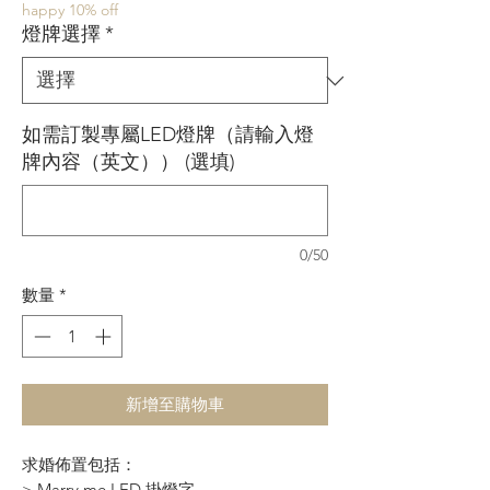
happy 10% off
價
價
燈牌選擇
*
格
格
如需訂製專屬LED燈牌（請輸入燈
牌內容（英文）） (選填)
0/50
數量
*
新增至購物車
求婚佈置包括：
> Marry me LED 掛燈字