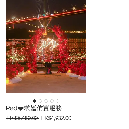
Red❤️求婚佈置服務
一
促
 HK$5,480.00 
HK$4,932.00
般
銷