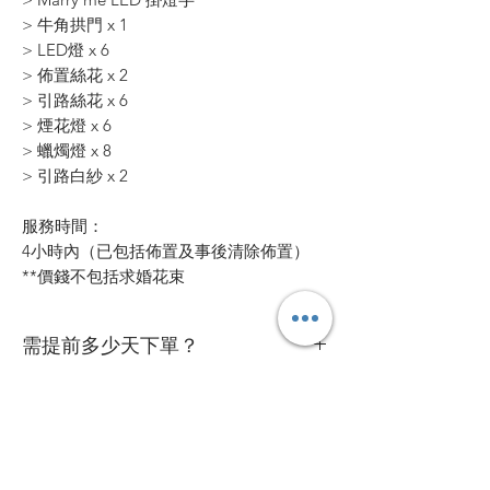
> 牛角拱門 x 1
> LED燈 x 6
> 佈置絲花 x 2
> 引路絲花 x 6
> 煙花燈 x 6
> 蠟燭燈 x 8
> 引路白紗 x 2
服務時間：
4小時內（已包括佈置及事後清除佈置）
**價錢不包括求婚花束
需提前多少天下單？
最好於求婚日兩星期前預訂，確保我們有
我要準備甚麼？
足夠時間為你做最好的預備。
你只需預備求婚戒指，一顆真心及最真誠
當天流程如何？
的求婚誓言及預備到賀的親友（如需