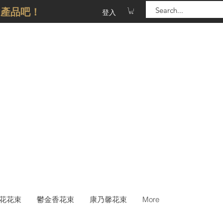
的產品吧！
登入
花花束
鬱金香花束
康乃馨花束
More