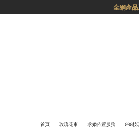
​全網產
首頁
玫瑰花束
求婚佈置服務
999