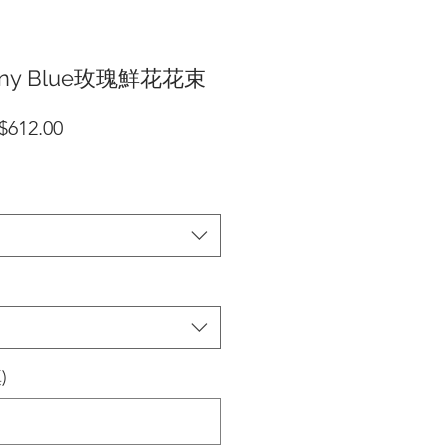
any Blue玫瑰鮮花花束
促
$612.00
銷
價
格
)