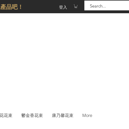
的產品吧！
登入
花花束
鬱金香花束
康乃馨花束
More