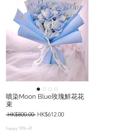
噴染Moon Blue玫瑰鮮花花
束
一
促
 HK$800.00 
HK$612.00
般
銷
happy 10% off
價
價