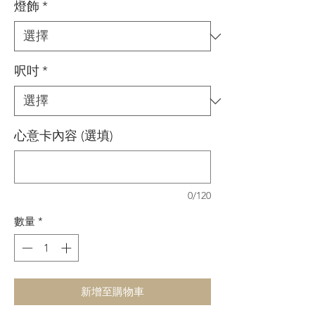
燈飾
*
格
格
呎吋
*
心意卡內容 (選填)
0/120
數量
*
新增至購物車