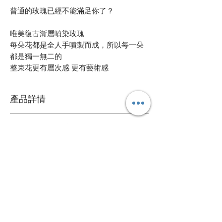
普通的玫瑰已經不能滿足你了？
唯美復古漸層噴染玫瑰
每朵花都是全人手噴製而成，所以每一朵
都是獨一無二的
整束花更有層次感 更有藝術感
產品詳情
鮮花花材
鮮花花束保養方法
可擺放約一星期
1. 定期加水或換水
自定款式花束
2. 放在通風環境和陰涼處
3. 避免陽光直接照射
可根據您的個人喜好訂製專屬的花束
4. 盡快剔除任何已凋謝的花朵
送貨詳情
＞詳情請
聯絡我們
。
5. 可於每次換水時切除莖部尾端
花束價錢已包運費，送貨日期及時間需填
心意卡
寫於訂購資料。