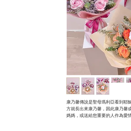
康乃馨傳說是聖母瑪利亞看到耶
方就長出來康乃馨，因此康乃馨
媽媽，或送給您重要的人作為愛