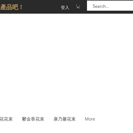
的產品吧！
登入
花花束
鬱金香花束
康乃馨花束
More