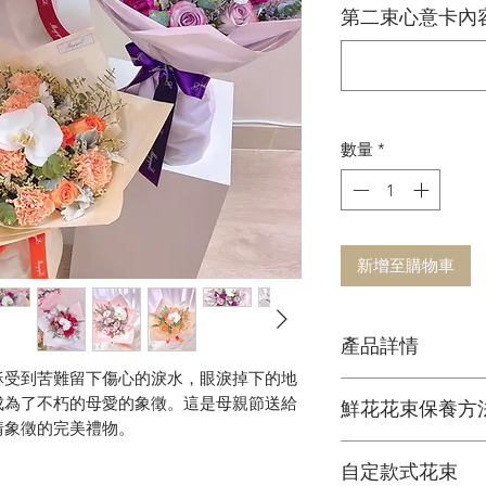
第二束心意卡內容
數量
*
新增至購物車
產品詳情
穌受到苦難留下傷心的淚水，眼淚掉下的地
鮮花花材
成為了不朽的母愛的象徵。這是母親節送給
鮮花花束保養方
可擺放約一星期
情象徵的完美禮物。
1. 定期加水或換水
自定款式花束
2. 放在通風環境和