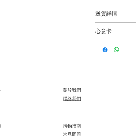
3. 避免陽光直接照
可根據您的個人喜
4. 盡快剔除任何已
送貨詳情
＞詳情請
聯絡我們
5. 可於每次換水時
花束價錢已包運費
心意卡
料。
我們每束花束都附
*送貨時段分為 3 段
可於下訂單時寫下
A. 9:00 - 13:00
B. 14:00 - 18:00
心意卡字數限制：中文字
C. 17:00 - 20:00
＞詳情請參閱
購物
於
關於我們
​聯絡我們
助
​​購物指南
​常見問題