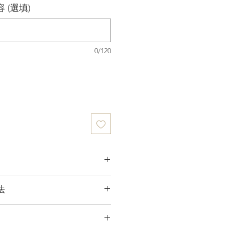
 (選填)
0/120
法
陰涼處