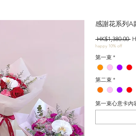
感謝花系列A
 HK$1,380.00 
H
happy 10% off
第一束
*
第二束
*
第一束心意卡內容