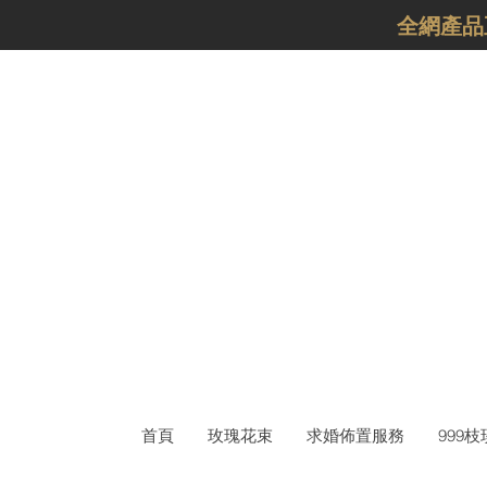
​全網產
首頁
玫瑰花束
求婚佈置服務
999