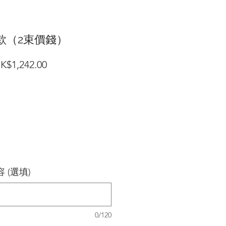
款（2束價錢）
一
促
K$1,242.00
般
銷
價
價
格
格
 (選填)
0/120