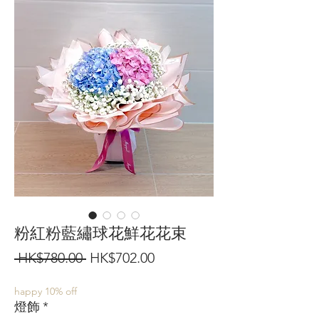
粉紅粉藍繡球花鮮花花束
一
促
 HK$780.00 
HK$702.00
般
銷
happy 10% off
價
價
燈飾
*
格
格