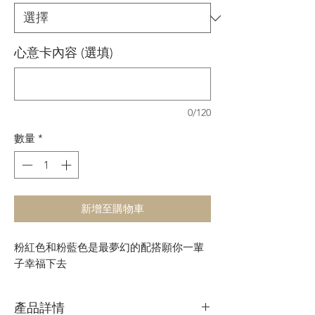
心意卡內容 (選填)
0/120
數量
*
新增至購物車
粉紅色和粉藍色是最夢幻的配搭願你一輩
子幸福下去
產品詳情