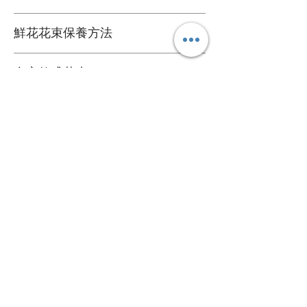
鮮花花材
鮮花花束保養方法
可擺放約一星期
1. 定期加水或換水
自定款式花束
2. 放在通風環境和陰涼處
3. 避免陽光直接照射
可根據您的個人喜好訂製專屬的花束
4. 盡快剔除任何已凋謝的花朵
送貨詳情
＞詳情請
聯絡我們
。
5. 可於每次換水時切除莖部尾端
花束價錢已包運費，送貨日期及時間需填
心意卡
寫於訂購資料。
我們每束花束都附送一張精美的心意卡，
*送貨時段分為 3 段時段
如有需要，可於下訂單時寫下心意卡內
A. 9:00 - 13:00
容，我們會為您代寫。
B. 14:00 - 18:00
關於
C. 17:00 - 20:00
心意卡字數限制：中文字 50 個或英文字母
關於我們
120 個。
＞詳情請參閱
購物指南
。
​聯絡我們
幫助