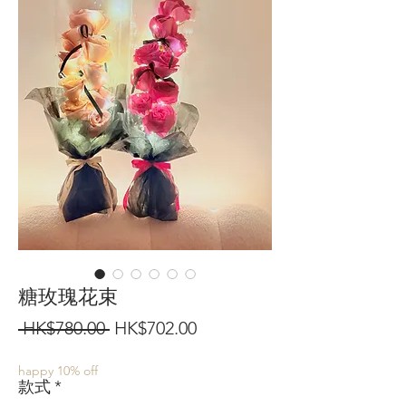
糖玫瑰花束
一
促
 HK$780.00 
HK$702.00
般
銷
happy 10% off
價
價
款式
*
格
格