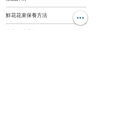
鮮花花材
鮮花花束保養方法
可擺放約一星期
1. 定期加水或換水
自定款式花束
2. 放在通風環境和陰涼處
3. 避免陽光直接照射
可根據您的個人喜好訂製專屬的花束
4. 盡快剔除任何已凋謝的花朵
送貨詳情
＞詳情請
聯絡我們
。
5. 可於每次換水時切除莖部尾端
花束價錢已包運費，送貨日期及時間需填
心意卡
寫於訂購資料。
我們每束花束都附送一張精美的心意卡，
*送貨時段分為 3 段時段
如有需要，可於下訂單時寫下心意卡內
A. 9:00 - 13:00
容，我們會為您代寫。
B. 14:00 - 18:00
關於
C. 17:00 - 20:00
心意卡字數限制：中文字 50 個或英文字母
關於我們
120 個。
＞詳情請參閱
購物指南
。
​聯絡我們
幫助