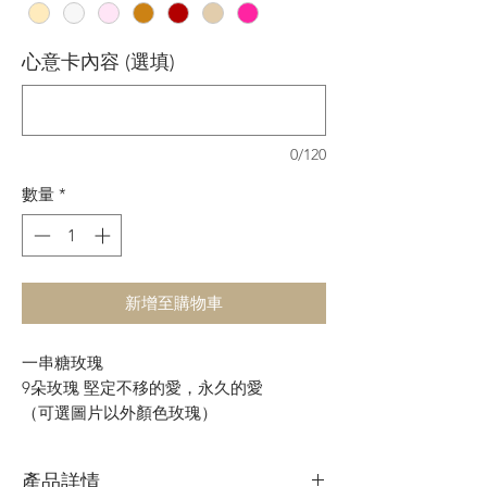
心意卡內容 (選填)
0/120
數量
*
新增至購物車
一串糖玫瑰
9朵玫瑰 堅定不移的愛，永久的愛
（可選圖片以外顏色玫瑰）
產品詳情