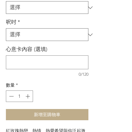
呎吋
*
心意卡內容 (選填)
0/120
數量
*
新增至購物車
紅玫瑰熱戀、熱情、熱愛希望與你泛起激