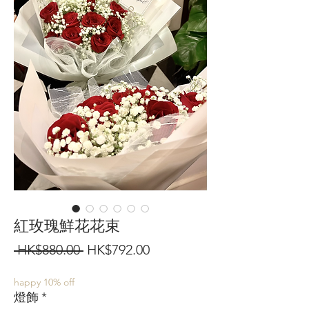
紅玫瑰鮮花花束
一
促
 HK$880.00 
HK$792.00
般
銷
happy 10% off
價
價
燈飾
*
格
格