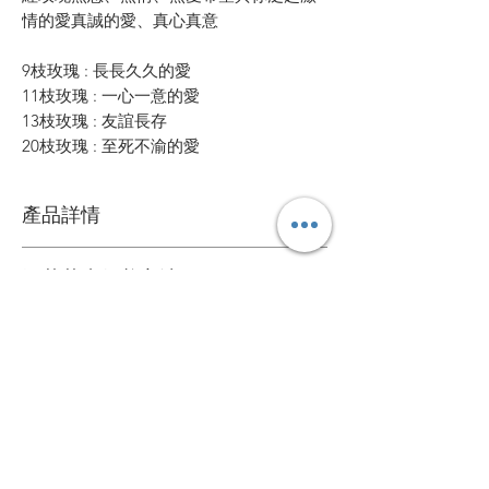
情的愛真誠的愛、真心真意
9枝玫瑰 : 長長久久的愛
11枝玫瑰 : 一心一意的愛
13枝玫瑰 : 友誼長存
20枝玫瑰 : 至死不渝的愛
產品詳情
鮮花花材
鮮花花束保養方法
可擺放約一星期
1. 定期加水或換水
自定款式花束
2. 放在通風環境和陰涼處
3. 避免陽光直接照射
可根據您的個人喜好訂製專屬的花束
4. 盡快剔除任何已凋謝的花朵
送貨詳情
＞詳情請
聯絡我們
。
5. 可於每次換水時切除莖部尾端
花束價錢已包運費，送貨日期及時間需填
心意卡
寫於訂購資料。