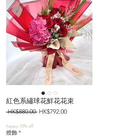
紅色系繡球花鮮花花束
一
促
 HK$880.00 
HK$792.00
般
銷
happy 10% off
價
價
燈飾
*
格
格