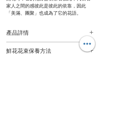
家人之間的感彼此是彼此的依靠，因此
「美滿、團聚」也成為了它的花語。
產品詳情
鮮花花材
鮮花花束保養方法
可擺放約一星期
1. 定期加水或換水
自定款式花束
2. 放在通風環境和陰涼處
3. 避免陽光直接照射
可根據您的個人喜好訂製專屬的花束
4. 盡快剔除任何已凋謝的花朵
送貨詳情
＞詳情請
聯絡我們
。
5. 可於每次換水時切除莖部尾端
花束價錢已包運費，送貨日期及時間需填
心意卡
寫於訂購資料。
我們每束花束都附送一張精美的心意卡，
*送貨時段分為 3 段時段
如有需要，可於下訂單時寫下心意卡內
A. 9:00 - 13:00
容，我們會為您代寫。
B. 14:00 - 18:00
關於