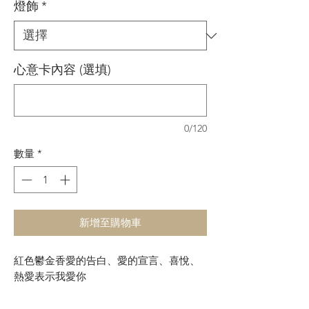
燈飾
*
格
格
心意卡內容 (選填)
0/120
數量
*
新增至購物車
紅色鬱金香愛的告白、愛的宣言、喜悅、
熱愛表示我愛你