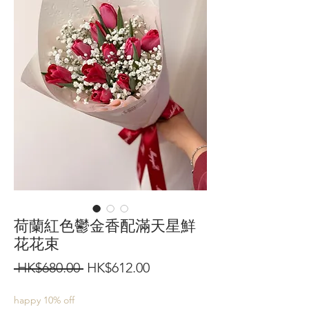
荷蘭紅色鬱金香配滿天星鮮
花花束
一
促
 HK$680.00 
HK$612.00
般
銷
happy 10% off
價
價