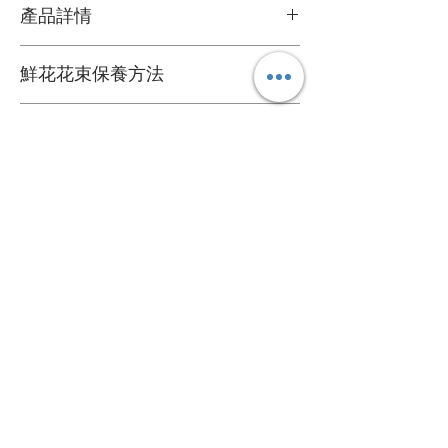
產品詳情
鮮花花材
鮮花花束保養方法
可擺放約一星期
1. 定期加水或換水
自定款式花束
2. 放在通風環境和陰涼處
3. 避免陽光直接照射
可根據您的個人喜好訂製專屬的花束
4. 盡快剔除任何已凋謝的花朵
送貨詳情
＞詳情請
聯絡我們
。
5. 可於每次換水時切除莖部尾端
花束價錢已包運費，送貨日期及時間需填
心意卡
寫於訂購資料。
我們每束花束都附送一張精美的心意卡，
*送貨時段分為 3 段時段
如有需要，可於下訂單時寫下心意卡內
A. 9:00 - 13:00
容，我們會為您代寫。
B. 14:00 - 18:00
關於
C. 17:00 - 20:00
心意卡字數限制：中文字 50 個或英文字母
關於我們
120 個。
＞詳情請參閱
購物指南
。
​聯絡我們