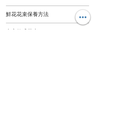
鮮花花材
鮮花花束保養方法
可擺放約一星期
1. 定期加水或換水
自定款式花束
2. 放在通風環境和陰涼處
3. 避免陽光直接照射
可根據您的個人喜好訂製專屬的花束
4. 盡快剔除任何已凋謝的花朵
送貨詳情
＞詳情請
聯絡我們
。
5. 可於每次換水時切除莖部尾端
花束價錢已包運費，送貨日期及時間需填
心意卡
寫於訂購資料。
我們每束花束都附送一張精美的心意卡，
*送貨時段分為 3 段時段
如有需要，可於下訂單時寫下心意卡內
A. 9:00 - 13:00
容，我們會為您代寫。
B. 14:00 - 18:00
關於
C. 17:00 - 20:00
心意卡字數限制：中文字 50 個或英文字母
關於我們
120 個。
＞詳情請參閱
購物指南
。
​聯絡我們
幫助