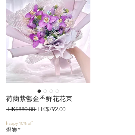
荷蘭紫鬱金香鮮花花束
一
促
 HK$880.00 
HK$792.00
般
銷
happy 10% off
價
價
燈飾
*
格
格