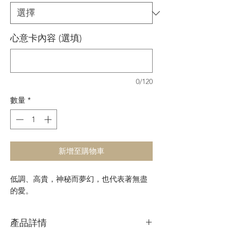
心意卡內容 (選填)
0/120
數量
*
新增至購物車
低調、高貴，神秘而夢幻，也代表著無盡
的愛。
產品詳情