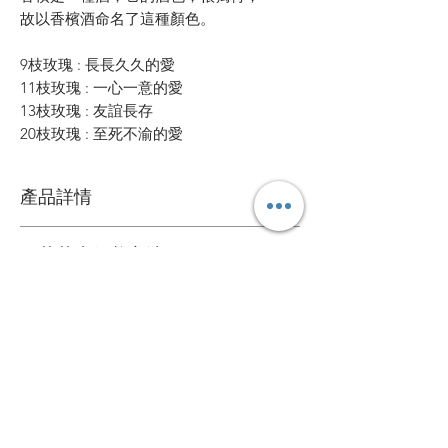
故以香檳酒命名了這種顏色。
9枝玫瑰 : 長長久久的愛
11枝玫瑰 : 一心一意的愛
13枝玫瑰 : 友誼長存
20枝玫瑰 : 至死不渝的愛
產品詳情
鮮花花材
鮮花花束保養方法
可擺放約一星期
1. 定期加水或換水
自定款式花束
2. 放在通風環境和陰涼處
3. 避免陽光直接照射
可根據您的個人喜好訂製專屬的花束
4. 盡快剔除任何已凋謝的花朵
送貨詳情
＞詳情請
聯絡我們
。
5. 可於每次換水時切除莖部尾端
花束價錢已包運費，送貨日期及時間需填
心意卡
寫於訂購資料。