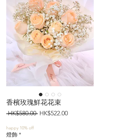
香檳玫瑰鮮花花束
一
促
 HK$580.00 
HK$522.00
般
銷
happy 10% off
價
價
燈飾
*
格
格