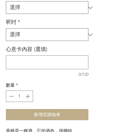
呎吋
*
心意卡內容 (選填)
0/120
數量
*
新增至購物車
香檳是一種酒，它的酒色，很獨特，