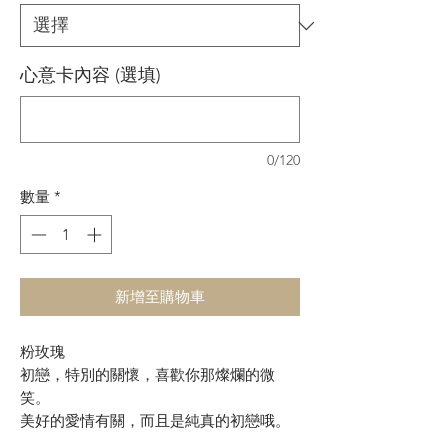
心意卡內容 (選填)
0/120
數量
*
新增至購物車
粉玫瑰
初戀，特別的關懷，喜歡你那燦爛的微
笑。
美好的愛情有關，而且是純真的初戀哦。