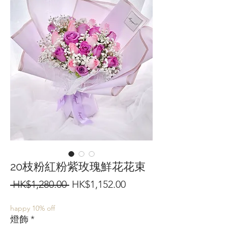
20枝粉紅粉紫玫瑰鮮花花束
一
促
 HK$1,280.00 
HK$1,152.00
般
銷
happy 10% off
價
價
燈飾
*
格
格