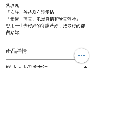
紫玫瑰
「安靜、等待及守護愛情」
「憂鬱、高貴、浪漫真情和珍貴獨特」
想用一生去好好的守護著妳，把最好的都
留給妳。
產品詳情
鮮花花材
鮮花花束保養方法
可擺放約一星期
1. 定期加水或換水
自定款式花束
2. 放在通風環境和陰涼處
3. 避免陽光直接照射
可根據您的個人喜好訂製專屬的花束
4. 盡快剔除任何已凋謝的花朵
送貨詳情
＞詳情請
聯絡我們
。
5. 可於每次換水時切除莖部尾端
花束價錢已包運費，送貨日期及時間需填
心意卡
寫於訂購資料。
我們每束花束都附送一張精美的心意卡，