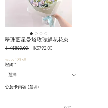
翠珠藍星曼塔玫瑰鮮花花束
一
促
 HK$880.00 
HK$792.00
般
銷
happy 10% off
價
價
燈飾
*
格
格
心意卡內容 (選填)
0/120