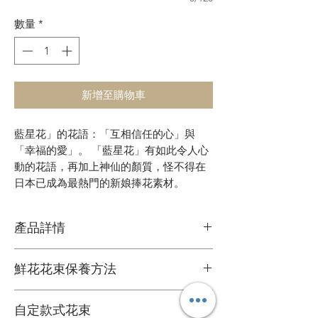
數量
*
新增至購物車
藍星花」的花語：「互相信任的心」與
「幸福的愛」。 「藍星花」有如此令人心
動的花語，再加上神仙的顏質，怪不得在
日本已成為最熱門的新娘捧花素材。
產品詳情
鮮花花材
鮮花花束保養方法
可擺放約一星期
1. 定期加水或換水
自定款式花束
2. 放在通風環境和陰涼處