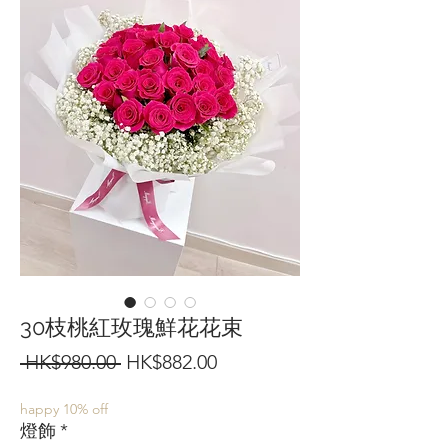
30枝桃紅玫瑰鮮花花束
一
促
 HK$980.00 
HK$882.00
般
銷
happy 10% off
價
價
燈飾
*
格
格