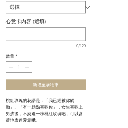
心意卡內容 (選填)
0/120
數量
*
新增至購物車
桃紅玫瑰的花語是：「我已經被你觸
動」、「有一點點喜歡你」，女生喜歡上
男孩後，不妨送一株桃紅玫瑰吧，可以含
蓄地表達愛意哦。