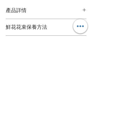
產品詳情
鮮花花材
鮮花花束保養方法
可擺放約一星期
1. 定期加水或換水
自定款式花束
2. 放在通風環境和陰涼處
3. 避免陽光直接照射
可根據您的個人喜好訂製專屬的花束
4. 盡快剔除任何已凋謝的花朵
送貨詳情
＞詳情請
聯絡我們
。
5. 可於每次換水時切除莖部尾端
花束價錢已包運費，送貨日期及時間需填
心意卡
寫於訂購資料。
我們每束花束都附送一張精美的心意卡，
*送貨時段分為 3 段時段
如有需要，可於下訂單時寫下心意卡內
A. 9:00 - 13:00
容，我們會為您代寫。
B. 14:00 - 18:00
關於
C. 17:00 - 20:00
心意卡字數限制：中文字 50 個或英文字母
關於我們
120 個。
＞詳情請參閱
購物指南
。
​聯絡我們