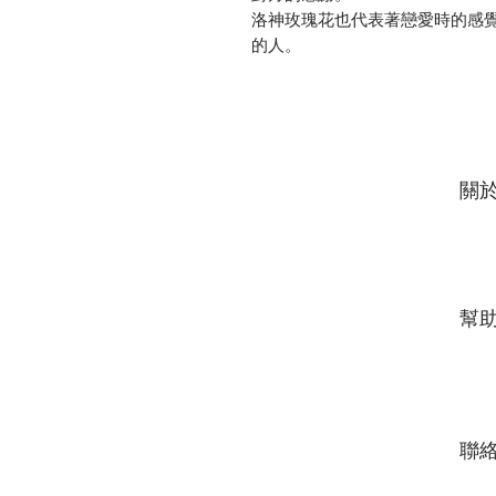
洛神玫瑰花也代表著戀愛時的感
的人。
關
幫
​​