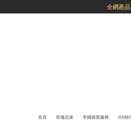
​全網產
首頁
玫瑰花束
求婚佈置服務
999