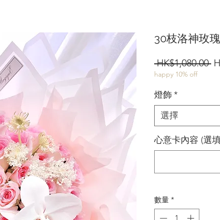
30枝洛神玫
 HK$1,080.00 
H
happy 10% off
燈飾
*
選擇
心意卡內容 (選填
數量
*