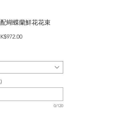
瑰配蝴蝶蘭鮮花花束
一
促
K$972.00
般
銷
價
價
格
格
)
0/120