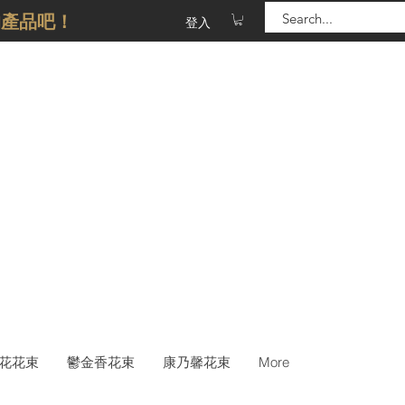
的產品吧！
登入
花花束
鬱金香花束
康乃馨花束
More