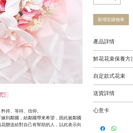
新增至購物車
產品詳情
鮮花花材
鮮花花束保養方
可擺放約一星期
1. 定期加水或換水
自定款式花束
2. 放在通風環境和
3. 避免陽光直接照
可根據您的個人喜
4. 盡快剔除任何已
送貨詳情
＞詳情請
聯絡我們
5. 可於每次換水時
花束價錢已包運費
心意卡
、矜持、等待、信仰。
料。
下嫁到鄰國，給鄰國帶來希望，因此被鄰國
我們每束花束都附
瑰花贈送給對自己有幫助的人，以此表示向
*送貨時段分為 3 段
可於下訂單時寫下
A. 9:00 - 13:00