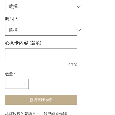
呎吋
*
心意卡內容 (選填)
0/120
數量
*
新增至購物車
桃紅玫瑰的花語是：「我已經被你觸