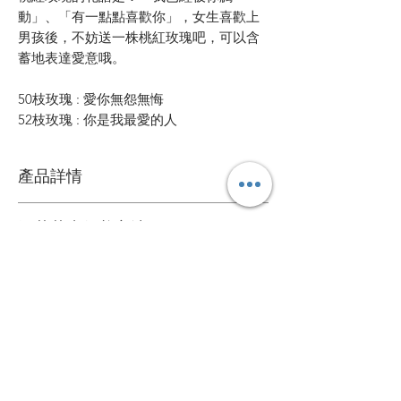
動」、「有一點點喜歡你」，女生喜歡上
男孩後，不妨送一株桃紅玫瑰吧，可以含
蓄地表達愛意哦。
50枝玫瑰 : 愛你無怨無悔
52枝玫瑰 : 你是我最愛的人
產品詳情
鮮花花材
鮮花花束保養方法
可擺放約一星期
1. 定期加水或換水
自定款式花束
2. 放在通風環境和陰涼處
3. 避免陽光直接照射
可根據您的個人喜好訂製專屬的花束
4. 盡快剔除任何已凋謝的花朵
送貨詳情
＞詳情請
聯絡我們
。
5. 可於每次換水時切除莖部尾端
花束價錢已包運費，送貨日期及時間需填
心意卡
寫於訂購資料。