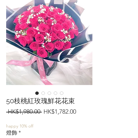
50枝桃紅玫瑰鮮花花束
一
促
 HK$1,980.00 
HK$1,782.00
般
銷
happy 10% off
價
價
燈飾
*
格
格