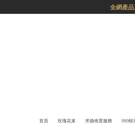
​全網產
首頁
玫瑰花束
求婚佈置服務
999