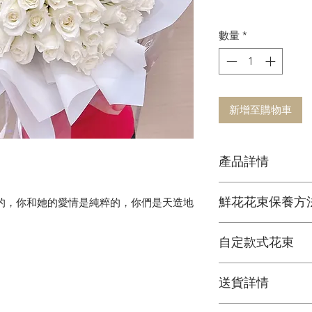
數量
*
新增至購物車
產品詳情
鮮花花材
鮮花花束保養方
的，你和她的愛情是純粹的，你們是天造地
可擺放約一星期
1. 定期加水或換水
自定款式花束
2. 放在通風環境和
3. 避免陽光直接照
可根據您的個人喜
4. 盡快剔除任何已
送貨詳情
＞詳情請
聯絡我們
5. 可於每次換水時
花束價錢已包運費