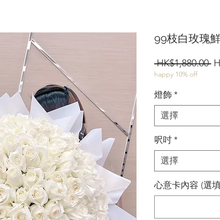
99枝白玫瑰
 HK$1,880.00 
H
happy 10% off
燈飾
*
選擇
呎吋
*
選擇
心意卡內容 (選填