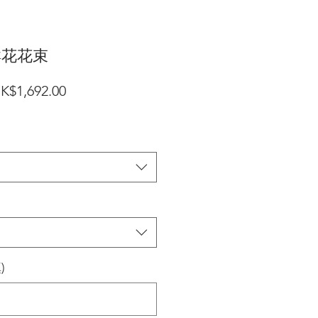
鮮花花束
一
促
K$1,692.00
般
銷
價
價
格
格
)