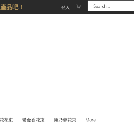
的產品吧！
登入
花花束
鬱金香花束
康乃馨花束
More