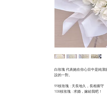
白玫瑰 代表她在你心目中是純潔
設的一對。
99枝玫瑰 : 天長地久，長相廝守
108枝玫瑰 : 求婚，嫁給我吧！