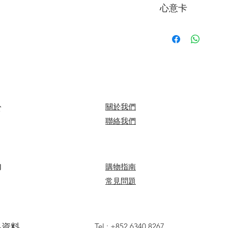
心意卡
料。
我們每束花束都附
*送貨時段分為 3 段
可於下訂單時寫下
A. 9:00 - 13:00
B. 14:00 - 18:00
心意卡字數限制：中文字
C. 17:00 - 20:00
＞詳情請參閱
購物
於
關於我們
​聯絡我們
助
​​購物指南
​常見問題
聯絡資料
Tel :
+852 6340 8267