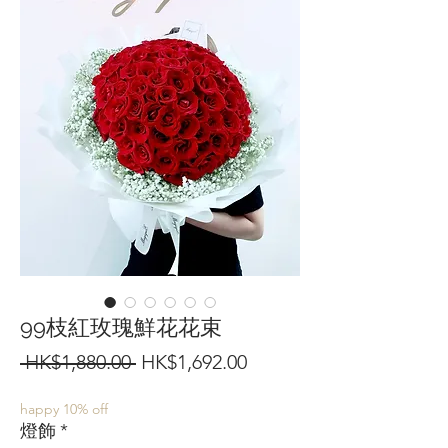
99枝紅玫瑰鮮花花束
一
促
 HK$1,880.00 
HK$1,692.00
般
銷
happy 10% off
價
價
燈飾
*
格
格