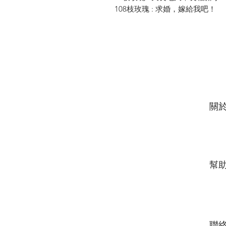
108枝玫瑰 : 求婚，嫁給我吧！
關
幫
​​