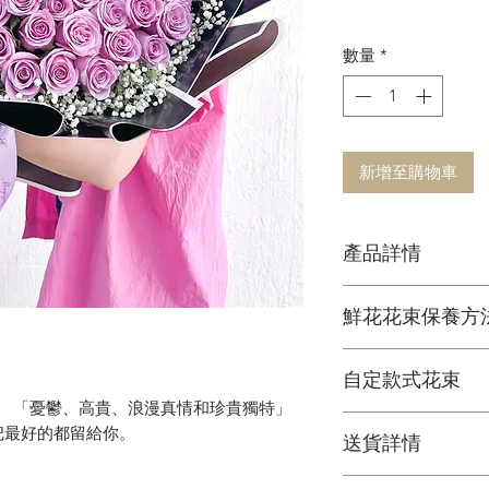
數量
*
新增至購物車
產品詳情
鮮花花材
鮮花花束保養方
可擺放約一星期
1. 定期加水或換水
自定款式花束
2. 放在通風環境和
」 「憂鬱、高貴、浪漫真情和珍貴獨特」
3. 避免陽光直接照
可根據您的個人喜
4. 盡快剔除任何已
把最好的都留給你。
送貨詳情
＞詳情請
聯絡我們
5. 可於每次換水時
花束價錢已包運費