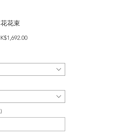
鮮花花束
一
促
K$1,692.00
般
銷
價
價
格
格
)