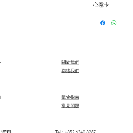
心意卡
料。
我們每束花束都附
*送貨時段分為 3 段
可於下訂單時寫下
A. 9:00 - 13:00
B. 14:00 - 18:00
心意卡字數限制：中文字
C. 17:00 - 20:00
＞詳情請參閱
購物
於
關於我們
​聯絡我們
助
​​購物指南
​常見問題
聯絡資料
Tel :
+852 6340 8267