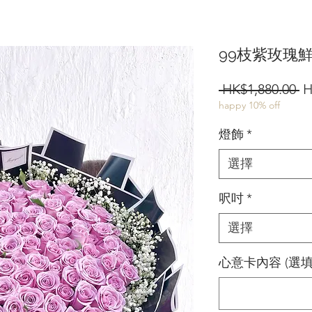
99枝紫玫瑰
 HK$1,880.00 
H
happy 10% off
燈飾
*
選擇
呎吋
*
選擇
心意卡內容 (選填