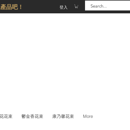
的產品吧！
登入
花花束
鬱金香花束
康乃馨花束
More