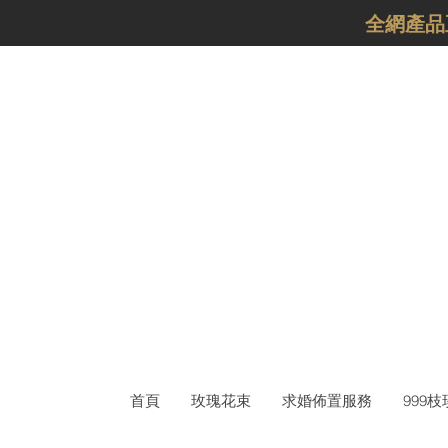
​全網產
首頁
玫瑰花束
求婚佈置服務
999