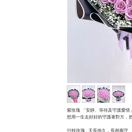
紫玫瑰 「安靜、等待及守護愛情
想用一生去好好的守護著對方，
99枝玫瑰 : 天長地久，長相廝守