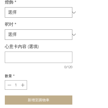
燈飾
*
格
格
呎吋
*
心意卡內容 (選填)
0/120
數量
*
新增至購物車