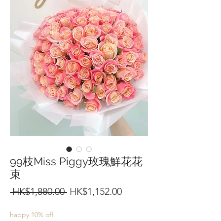
99枝Miss Piggy玫瑰鮮花花
束
一
促
 HK$1,880.00 
HK$1,152.00
般
銷
happy 10% off
價
價