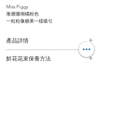
Miss Piggy
漸層珊瑚橘粉色
一粒粒像糖果一樣吸引
產品詳情
鮮花花材
鮮花花束保養方法
可擺放約一星期
1. 定期加水或換水
自定款式花束
2. 放在通風環境和陰涼處
可根據您的個人喜好訂製專屬的花束
送貨詳情
3. 避免陽光直接照射
花束價錢已包運費，送貨日期及時間需填
4. 盡快剔除任何已凋謝的花朵
心意卡
寫於訂購資料。
＞詳情請
聯絡我們
。
我們每束花束都附送一張精美的心意卡，
5. 可於每次換水時切除莖部尾端
如有需要，可於下訂單時寫下心意卡內
容，我們會為您代寫。