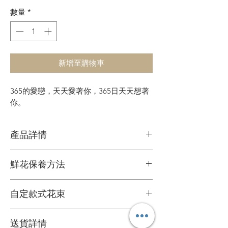
數量
*
新增至購物車
365的愛戀，天天愛著你，365日天天想著
你。
產品詳情
鮮花花材
鮮花保養方法
可擺放約一星期
1. 定期加水
自定款式花束
2. 放在通風環境和陰涼處
3. 避免陽光直接照射
可根據您的個人喜好訂製專屬的花束
4. 盡快剔除任何已凋謝的花朵
送貨詳情
＞詳情請
聯絡我們
。