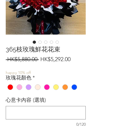
365枝玫瑰鮮花花束
一
促
 HK$5,880.00 
HK$5,292.00
般
銷
happy 10% off
價
價
玫瑰花顏色
*
格
格
心意卡內容 (選填)
0/120